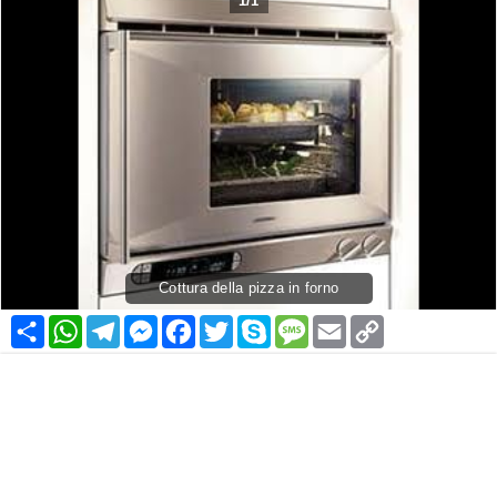
1
/
1
Cottura della pizza in forno
Condividi
WhatsApp
Telegram
Messenger
Facebook
Twitter
Skype
Message
Email
Copy
Link