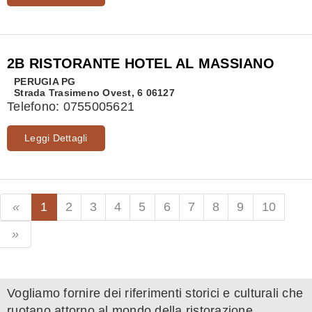
2B RISTORANTE HOTEL AL MASSIANO
PERUGIA
PG
Strada Trasimeno Ovest, 6 06127
Telefono:
0755005621
Leggi Dettagli
1
2
3
4
5
6
7
8
9
10
Vogliamo fornire dei riferimenti storici e culturali che
ruotano attorno al mondo della ristorazione.