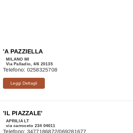
'A PAZZIELLA
MILANO
MI
Via Palladio, 4/6 20135
Telefono:
0258325708
Leggi Dettagli
'IL PIAZZALE'
APRILIA
LT
via carroceto 234 04011
Telefono:
3477186872/069281677