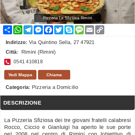
Pizzeria La Sfiziosa Rimini
Condividi
WhatsApp
Telegram
Messenger
Facebook
Twitter
Skype
Message
Email
Copy
Link
Via Quintino Sella, 27 47921
Indirizzo:
Rimini
(
Rimini
)
Città:
0541 410818
Vedi Mappa
Chiama
Pizzeria a Domicilio
Categoria:
DESCRIZIONE
La Pizzeria Sfiziosa dei tre giovani fratelli calabresi
Rocco, Ciccio e Gianluigi ha aperto le sue porte
nel 2008 nel centro di Rimini con lobiettivo di