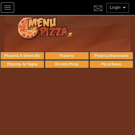
Login
Toggle navigation
Pizzeria A Domicilio
Pizzeria
Pizzeria Ristorante
Pizzeria Al Taglio
Ricette Pizza
Pizza News