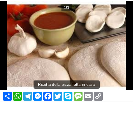
1
/
1
Ricetta della pizza fatta in casa
Condividi
WhatsApp
Telegram
Messenger
Facebook
Twitter
Skype
Message
Email
Copy
Link