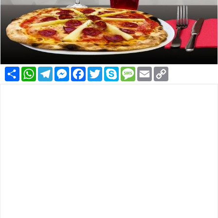
Condividi
WhatsApp
Telegram
Messenger
Facebook
Twitter
Skype
Message
Email
Copy
Link