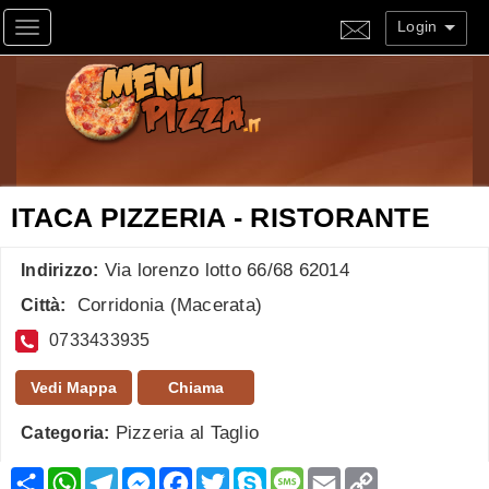
Login
Toggle navigation
ITACA PIZZERIA - RISTORANTE
Via lorenzo lotto 66/68 62014
Indirizzo:
Corridonia
(
Macerata
)
Città:
0733433935
Vedi Mappa
Chiama
Pizzeria al Taglio
Categoria:
Condividi
WhatsApp
Telegram
Messenger
Facebook
Twitter
Skype
Message
Email
Copy