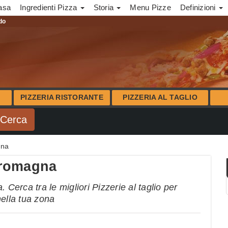
asa
Ingredienti Pizza
Storia
Menu Pizze
Definizioni
ndo
PIZZERIA RISTORANTE
PIZZERIA AL TAGLIO
gna
a romagna
 Cerca tra le migliori Pizzerie al taglio per
nella tua zona