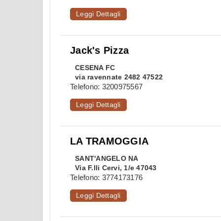
Leggi Dettagli
Jack's Pizza
CESENA
FC
via ravennate 2482 47522
Telefono:
3200975567
Leggi Dettagli
LA TRAMOGGIA
SANT'ANGELO
NA
Via F.lli Cervi, 1/e 47043
Telefono:
3774173176
Leggi Dettagli