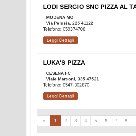
LODI SERGIO SNC PIZZA AL T
MODENA
MO
Via Pelusia, 225 41122
Telefono:
059374708
Leggi Dettagli
LUKA'S PIZZA
CESENA
FC
Viale Marconi, 335 47521
Telefono:
0547-302870
Leggi Dettagli
1
2
3
4
5
6
7
8