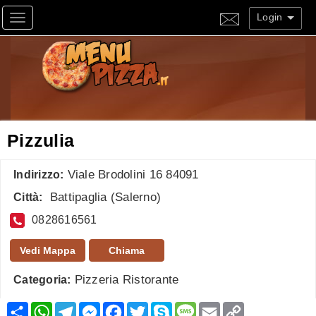
Login
Toggle navigation
Pizzulia
Viale Brodolini 16 84091
Indirizzo:
Battipaglia
(
Salerno
)
Città:
0828616561
Vedi Mappa
Chiama
Pizzeria Ristorante
Categoria:
Condividi
WhatsApp
Telegram
Messenger
Facebook
Twitter
Skype
Message
Email
Copy