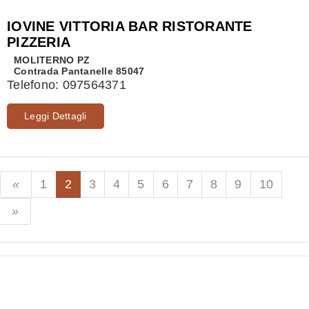
IOVINE VITTORIA BAR RISTORANTE
PIZZERIA
MOLITERNO
PZ
Contrada Pantanelle 85047
Telefono:
097564371
Leggi Dettagli
1
2
3
4
5
6
7
8
9
10