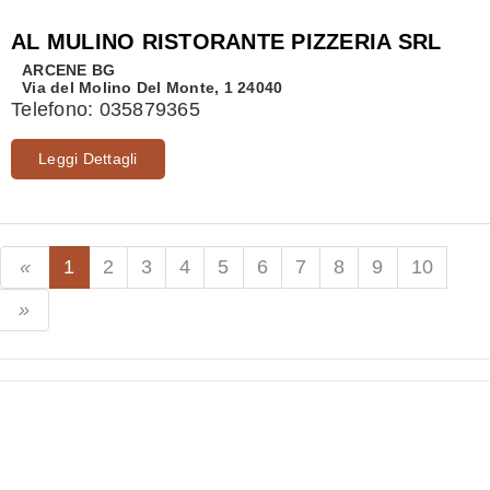
AL MULINO RISTORANTE PIZZERIA SRL
ARCENE
BG
Via del Molino Del Monte, 1 24040
Telefono:
035879365
Leggi Dettagli
1
2
3
4
5
6
7
8
9
10