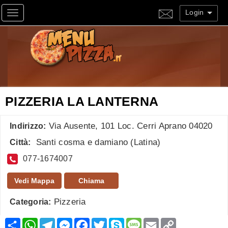
Login
Toggle navigation
PIZZERIA LA LANTERNA
Via Ausente, 101 Loc. Cerri Aprano 04020
Indirizzo:
Santi cosma e damiano
(
Latina
)
Città:
077-1674007
Vedi Mappa
Chiama
Pizzeria
Categoria:
Condividi
WhatsApp
Telegram
Messenger
Facebook
Twitter
Skype
Message
Email
Copy