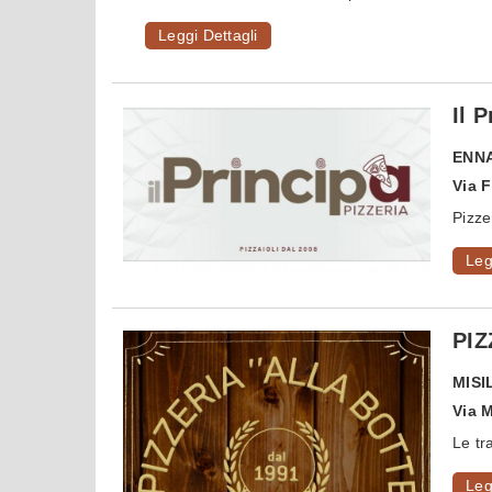
Leggi Dettagli
Il 
ENN
Via F
Pizze
Leg
PIZ
MISI
Via 
Le tr
Leg