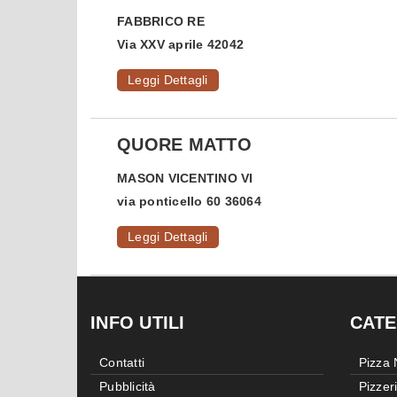
FABBRICO
RE
Via XXV aprile 42042
Leggi Dettagli
QUORE MATTO
MASON VICENTINO
VI
via ponticello 60 36064
Leggi Dettagli
INFO UTILI
CATE
Contatti
Pizza
Pubblicità
Pizzer