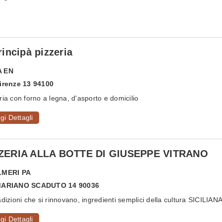
Principà pizzeria
A
EN
irenze 13 94100
ria con forno a legna, d'asporto e domicilio
gi Dettagli
ZERIA ALLA BOTTE DI GIUSEPPE VITRANO
LMERI
PA
MARIANO SCADUTO 14 90036
adizioni che si rinnovano, ingredienti semplici della cultura SICILIANA.
gi Dettagli