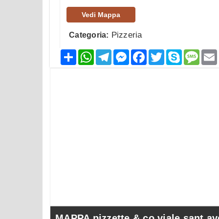
Vedi Mappa
Pizzeria
Categoria:
Condividi
WhatsApp
Telegram
Messenger
Facebook
Twitter
Skype
Mess
MAPPA pizzette & co viale sant av