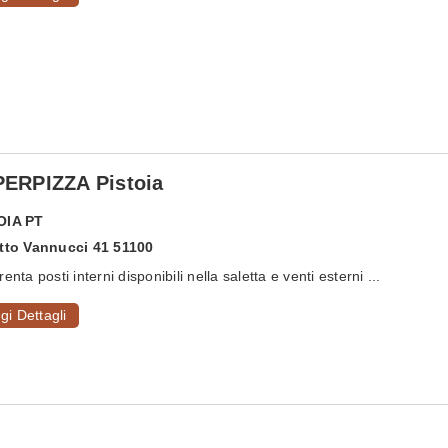
ERPIZZA Pistoia
OIA
PT
Atto Vannucci 41 51100
enta posti interni disponibili nella saletta e venti esterni ...
gi Dettagli