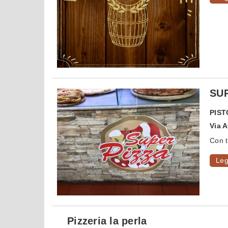
SUP
PIST
Via 
Con tr
Leg
Pizzeria la perla