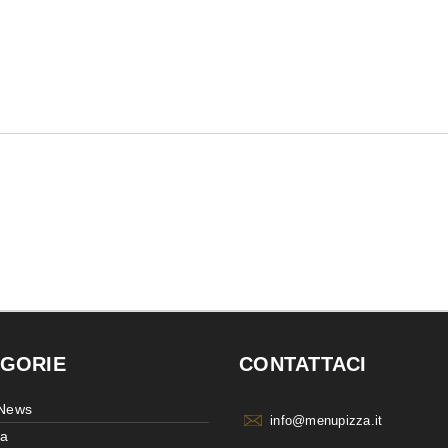
GORIE
CONTATTACI
 News
info@menupizza.it
ia