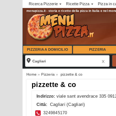
Ricerca Pizzerie
Ricette Pizza
Pizza in c
menupizza.it - storia e ricette della pizza in Italia e nel mo
PIZZERIA A DOMICILIO
PIZZERIA
Home
Pizzeria
pizzette & co
pizzette & co
viale sant avendrace 335 091
Indirizzo:
Cagliari
(
Cagliari
)
Città:
3249845170