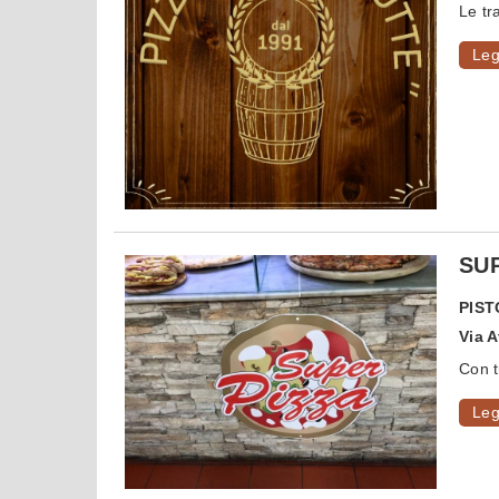
Le tr
Leg
SUP
PIST
Via 
Con tr
Leg