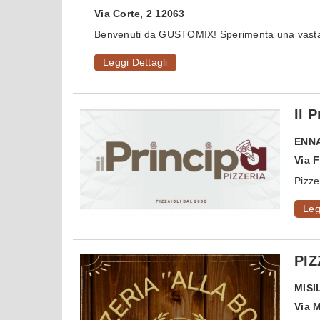
Via Corte, 2 12063
Benvenuti da GUSTOMIX! Sperimenta una vasta g
Leggi Dettagli
Il 
ENN
Via F
Pizze
Leg
PIZ
MISI
Via 