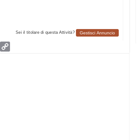
Sei il titolare di questa Attività?
Gestisci Annuncio
age
Email
Copy
Link