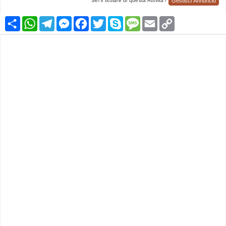
Gestisci Annuncio
Sei il titolare di questa Attività?
Condividi
WhatsApp
Telegram
Messenger
Facebook
Twitter
Skype
Message
Email
Copy
Link