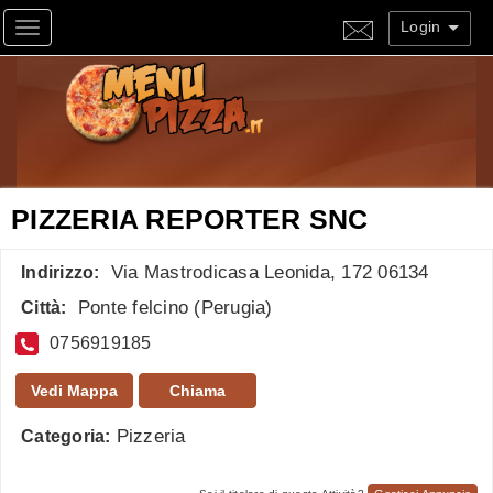
Login
Toggle navigation
PIZZERIA REPORTER SNC
Via Mastrodicasa Leonida, 172 06134
Indirizzo:
Ponte felcino
(
Perugia
)
Città:
0756919185
Vedi Mappa
Chiama
Pizzeria
Categoria: