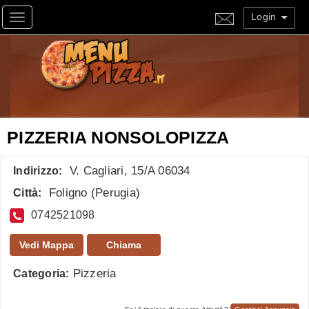
Login
Toggle navigation
PIZZERIA NONSOLOPIZZA
V. Cagliari, 15/A 06034
Indirizzo:
Foligno
(
Perugia
)
Città:
0742521098
Vedi Mappa
Chiama
Pizzeria
Categoria: