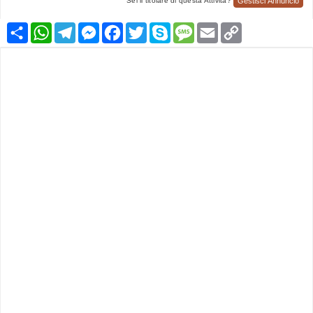
Gestisci Annuncio
Sei il titolare di questa Attività?
Condividi
WhatsApp
Telegram
Messenger
Facebook
Twitter
Skype
Message
Email
Copy
Link