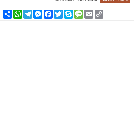
Gestisci Annuncio
Sei il titolare di questa Attività?
Condividi
WhatsApp
Telegram
Messenger
Facebook
Twitter
Skype
Message
Email
Copy
Link