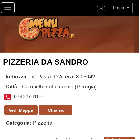
Login
Toggle navigation
PIZZERIA DA SANDRO
V. Passo D'Acera, 8 06042
Indirizzo:
Campello sul clitunno
(
Perugia
)
Città:
0743276187
Vedi Mappa
Chiama
Pizzeria
Categoria: