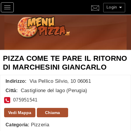
Login
Toggle navigation
PIZZA COME TE PARE IL RITORNO
DI MARCHESINI GIANCARLO
Via Pellico Silvio, 10 06061
Indirizzo:
Castiglione del lago
(
Perugia
)
Città:
075951541
Vedi Mappa
Chiama
Pizzeria
Categoria: