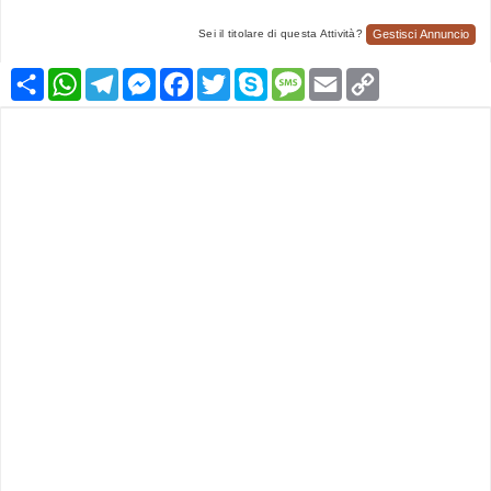
Gestisci Annuncio
Sei il titolare di questa Attività?
Condividi
WhatsApp
Telegram
Messenger
Facebook
Twitter
Skype
Message
Email
Copy
Link