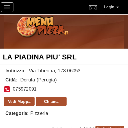
Login
Toggle navigation
LA PIADINA PIU' SRL
Via Tiberina, 178 06053
Indirizzo:
Deruta
(
Perugia
)
Città:
075972091
Vedi Mappa
Chiama
Pizzeria
Categoria: