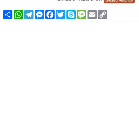
Gestisci Annuncio
Sei il titolare di questa Attività?
Condividi
WhatsApp
Telegram
Messenger
Facebook
Twitter
Skype
Message
Email
Copy
Link