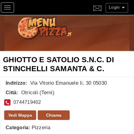
Login
Toggle navigation
GHIOTTO E SATOLIO S.N.C. DI
STINCHELLI SAMANTA & C.
Via Vitorio Emanuele Ii, 30 05030
Indirizzo:
Otricoli
(
Terni
)
Città:
0744719402
Vedi Mappa
Chiama
Pizzeria
Categoria: