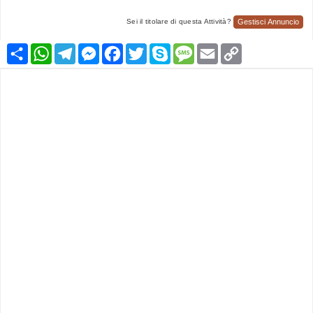
Gestisci Annuncio
Sei il titolare di questa Attività?
Condividi
WhatsApp
Telegram
Messenger
Facebook
Twitter
Skype
Message
Email
Copy
Link