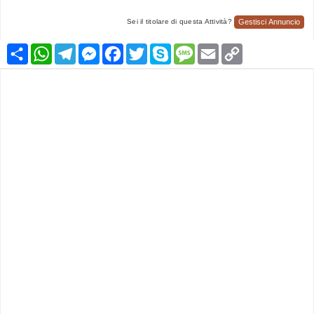
Gestisci Annuncio
Sei il titolare di questa Attività?
Condividi
WhatsApp
Telegram
Messenger
Facebook
Twitter
Skype
Message
Email
Copy
Link