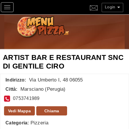
Login
Toggle navigation
ARTIST BAR E RESTAURANT SNC
DI GENTILE CIRO
Via Umberto I, 48 06055
Indirizzo:
Marsciano
(
Perugia
)
Città:
0753741989
Vedi Mappa
Chiama
Pizzeria
Categoria: