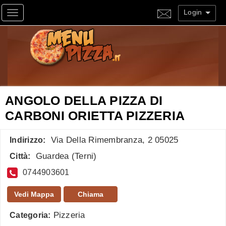
Login
Toggle navigation
ANGOLO DELLA PIZZA DI
CARBONI ORIETTA PIZZERIA
Via Della Rimembranza, 2 05025
Indirizzo:
Guardea
(
Terni
)
Città:
0744903601
Vedi Mappa
Chiama
Pizzeria
Categoria: