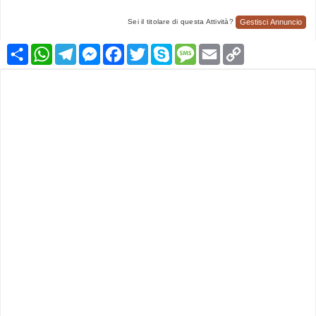
Gestisci Annuncio
Sei il titolare di questa Attività?
Condividi
WhatsApp
Telegram
Messenger
Facebook
Twitter
Skype
Message
Email
Copy
Link