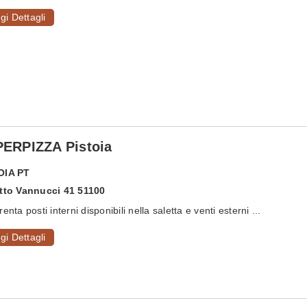
gi Dettagli
ERPIZZA Pistoia
OIA
PT
Atto Vannucci 41 51100
enta posti interni disponibili nella saletta e venti esterni ...
gi Dettagli