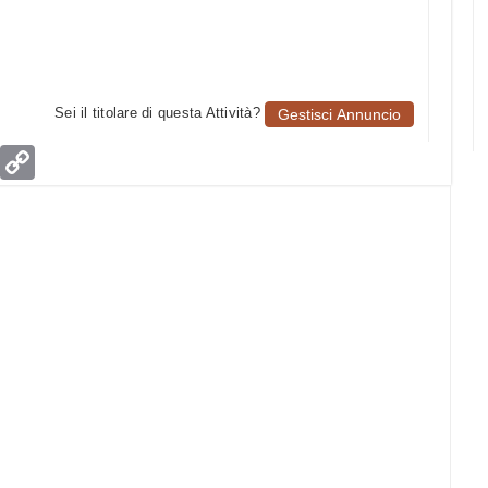
Sei il titolare di questa Attività?
Gestisci Annuncio
age
Email
Copy
Link