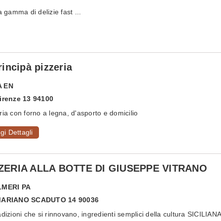
amma di delizie fast ...
Principà pizzeria
A
EN
irenze 13 94100
ria con forno a legna, d'asporto e domicilio
gi Dettagli
ZERIA ALLA BOTTE DI GIUSEPPE VITRANO
LMERI
PA
MARIANO SCADUTO 14 90036
adizioni che si rinnovano, ingredienti semplici della cultura SICILIANA.