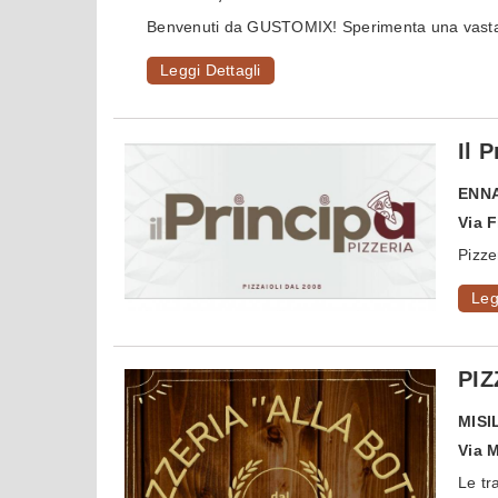
Benvenuti da GUSTOMIX! Sperimenta una vasta g
Leggi Dettagli
Il 
ENN
Via F
Pizze
Leg
PIZ
MISI
Via 
Le tr