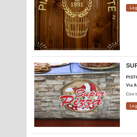
Leg
SUP
PIST
Via 
Con tr
Leg