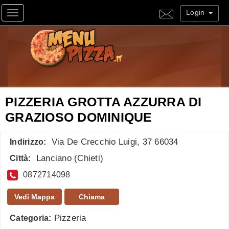
Login
Toggle navigation
PIZZERIA GROTTA AZZURRA DI
GRAZIOSO DOMINIQUE
Via De Crecchio Luigi, 37 66034
Indirizzo:
Lanciano
(
Chieti
)
Città:
0872714098
Vedi Mappa
Chiama
Pizzeria
Categoria: