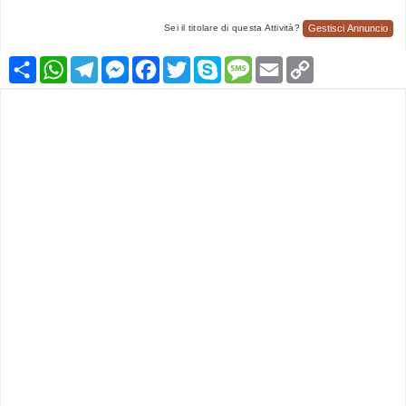
Gestisci Annuncio
Sei il titolare di questa Attività?
Condividi
WhatsApp
Telegram
Messenger
Facebook
Twitter
Skype
Message
Email
Copy
Link