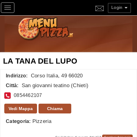
Login
Toggle navigation
LA TANA DEL LUPO
Corso Italia, 49 66020
Indirizzo:
San giovanni teatino
(
Chieti
)
Città:
0854462107
Vedi Mappa
Chiama
Pizzeria
Categoria: