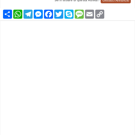
Gestisci Annuncio
Sei il titolare di questa Attività?
Condividi
WhatsApp
Telegram
Messenger
Facebook
Twitter
Skype
Message
Email
Copy
Link