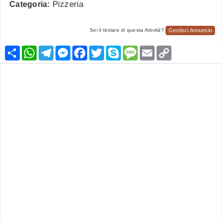
Pizzeria
Categoria:
Gestisci Annuncio
Sei il titolare di questa Attività?
Condividi
WhatsApp
Telegram
Messenger
Facebook
Twitter
Skype
Message
Email
Copy
Link