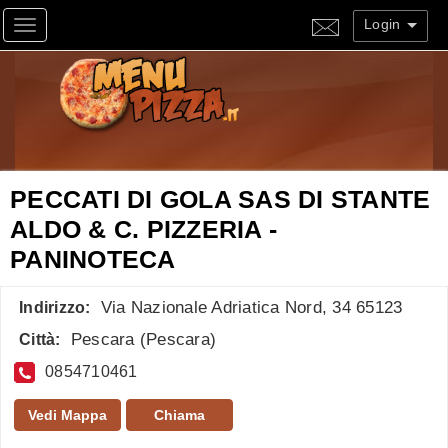
Login
Toggle navigation
PECCATI DI GOLA SAS DI STANTE
ALDO & C. PIZZERIA -
PANINOTECA
Via Nazionale Adriatica Nord, 34 65123
Indirizzo:
Pescara
(
Pescara
)
Città:
0854710461
Vedi Mappa
Chiama