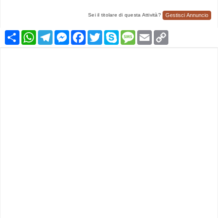
Gestisci Annuncio
Sei il titolare di questa Attività?
Condividi
WhatsApp
Telegram
Messenger
Facebook
Twitter
Skype
Message
Email
Copy
Link