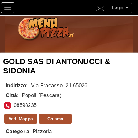
Login
Toggle navigation
GOLD SAS DI ANTONUCCI &
SIDONIA
Via Fracasso, 21 65026
Indirizzo:
Popoli
(
Pescara
)
Città:
08598235
Vedi Mappa
Chiama
Pizzeria
Categoria: