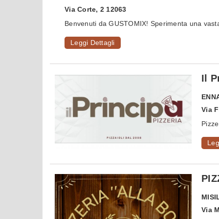
Via Corte, 2 12063
Benvenuti da GUSTOMIX! Sperimenta una vasta g
Leggi Dettagli
Il 
ENN
Via F
Pizze
Leg
PIZ
MISI
Via 