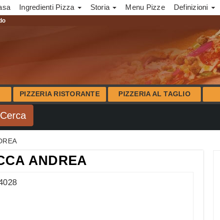
asa
Ingredienti Pizza
Storia
Menu Pizze
Definizioni
ndo
PIZZERIA RISTORANTE
PIZZERIA AL TAGLIO
DREA
OCCA ANDREA
64028