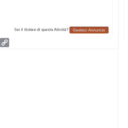
Sei il titolare di questa Attività?
Gestisci Annuncio
age
Email
Copy
Link