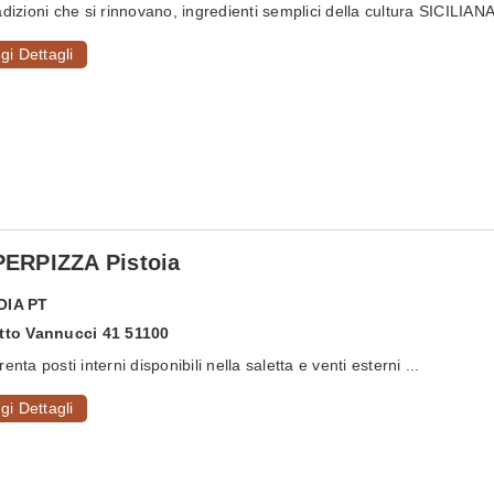
adizioni che si rinnovano, ingredienti semplici della cultura SICILIANA.
gi Dettagli
ERPIZZA Pistoia
OIA
PT
Atto Vannucci 41 51100
enta posti interni disponibili nella saletta e venti esterni ...
gi Dettagli