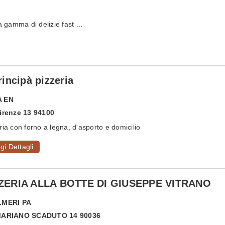
amma di delizie fast ...
Principà pizzeria
A
EN
irenze 13 94100
ria con forno a legna, d'asporto e domicilio
gi Dettagli
ZERIA ALLA BOTTE DI GIUSEPPE VITRANO
LMERI
PA
MARIANO SCADUTO 14 90036