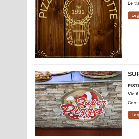
Le tr
Leg
SUP
PIST
Via 
Con tr
Leg