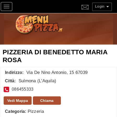
Login
Toggle navigation
PIZZERIA DI BENEDETTO MARIA
ROSA
Via De Nino Antonio, 15 67039
Indirizzo:
Sulmona
(
L'Aquila
)
Città:
086455333
Vedi Mappa
Chiama
Pizzeria
Categoria: