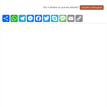
Gestisci Annuncio
Sei il titolare di questa Attività?
Condividi
WhatsApp
Telegram
Messenger
Facebook
Twitter
Skype
Message
Email
Copy
Link