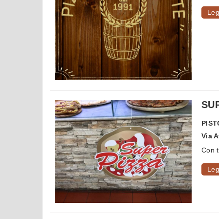
Leg
SUP
PIST
Via 
Con tr
Leg