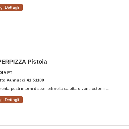
gi Dettagli
ERPIZZA Pistoia
OIA
PT
Atto Vannucci 41 51100
enta posti interni disponibili nella saletta e venti esterni ...
gi Dettagli