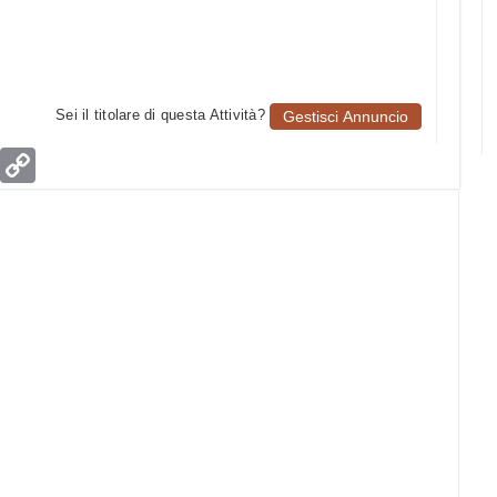
Sei il titolare di questa Attività?
Gestisci Annuncio
age
Email
Copy
Link