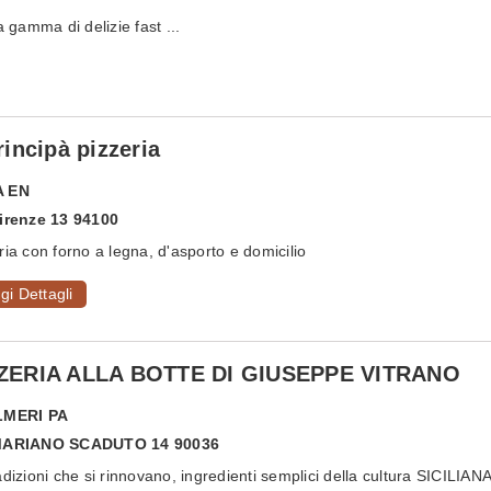
amma di delizie fast ...
Principà pizzeria
A
EN
irenze 13 94100
ria con forno a legna, d'asporto e domicilio
gi Dettagli
ZERIA ALLA BOTTE DI GIUSEPPE VITRANO
LMERI
PA
MARIANO SCADUTO 14 90036
adizioni che si rinnovano, ingredienti semplici della cultura SICILIANA.