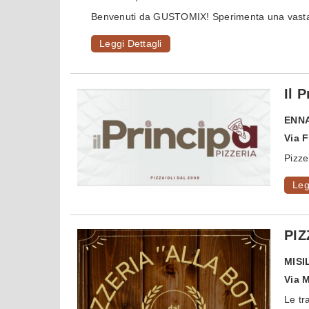
Benvenuti da GUSTOMIX! Sperimenta una vasta g
Leggi Dettagli
Il 
ENN
Via F
Pizze
Leg
PIZ
MISI
Via 
Le tr