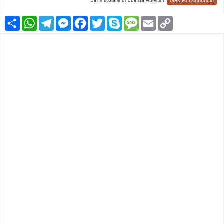
Gestisci Annuncio
Sei il titolare di questa Attività?
Condividi
WhatsApp
Telegram
Messenger
Facebook
Twitter
Skype
Message
Email
Copy
Link