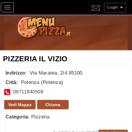
Login
Toggle navigation
PIZZERIA IL VIZIO
Via Maratea, 2/4 85100
Indirizzo:
Potenza
(
Potenza
)
Città:
09711940508
Vedi Mappa
Chiama
Pizzeria
Categoria: