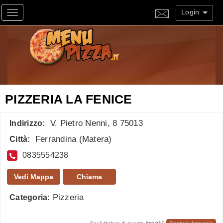
Login
Toggle navigation
PIZZERIA LA FENICE
V. Pietro Nenni, 8 75013
Indirizzo:
Ferrandina
(
Matera
)
Città:
0835554238
Vedi Mappa
Chiama
Pizzeria
Categoria: