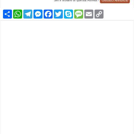
Gestisci Annuncio
Sei il titolare di questa Attività?
Condividi
WhatsApp
Telegram
Messenger
Facebook
Twitter
Skype
Message
Email
Copy
Link