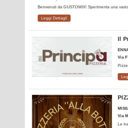
Benvenuti da GUSTOMIX! Sperimenta una vasta g
Leggi Dettagli
Il 
ENN
Via F
Pizze
Leg
PIZ
MISI
Via 
Le tr