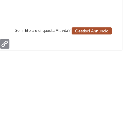
Sei il titolare di questa Attività?
Gestisci Annuncio
age
Email
Copy
Link