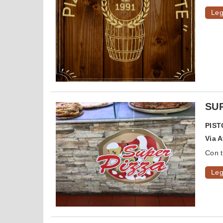
Leg
SUP
PIST
Via 
Con tr
Leg