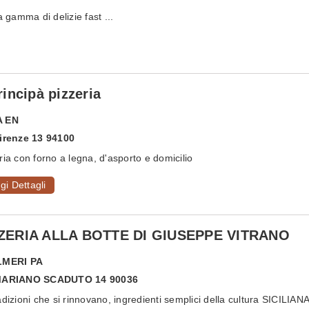
amma di delizie fast ...
Principà pizzeria
A
EN
irenze 13 94100
ria con forno a legna, d'asporto e domicilio
gi Dettagli
ZERIA ALLA BOTTE DI GIUSEPPE VITRANO
LMERI
PA
MARIANO SCADUTO 14 90036
adizioni che si rinnovano, ingredienti semplici della cultura SICILIANA.