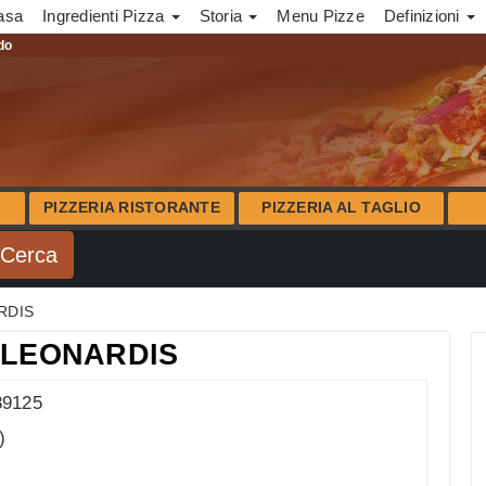
asa
Ingredienti Pizza
Storia
Menu Pizze
Definizioni
ndo
PIZZERIA RISTORANTE
PIZZERIA AL TAGLIO
RDIS
 LEONARDIS
89125
)