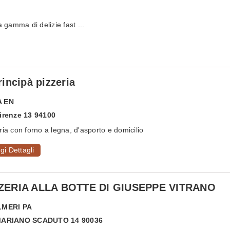
amma di delizie fast ...
Principà pizzeria
A
EN
irenze 13 94100
ria con forno a legna, d'asporto e domicilio
gi Dettagli
ZERIA ALLA BOTTE DI GIUSEPPE VITRANO
LMERI
PA
MARIANO SCADUTO 14 90036