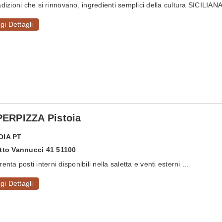
adizioni che si rinnovano, ingredienti semplici della cultura SICILIANA.
gi Dettagli
ERPIZZA Pistoia
OIA
PT
Atto Vannucci 41 51100
enta posti interni disponibili nella saletta e venti esterni ...
gi Dettagli