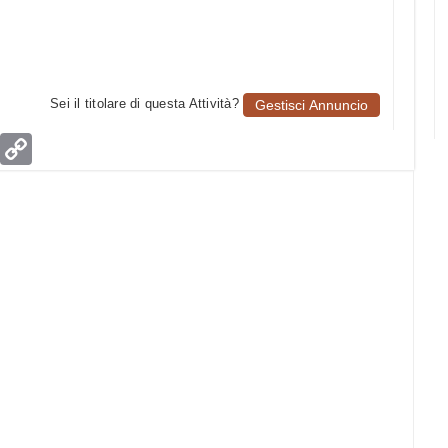
Sei il titolare di questa Attività?
Gestisci Annuncio
age
Email
Copy
Link