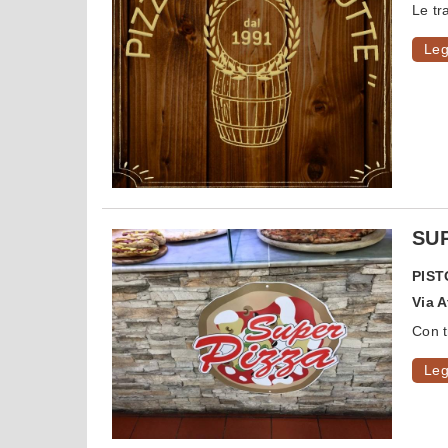
Le tr
Leg
SUP
PIST
Via 
Con tr
Leg