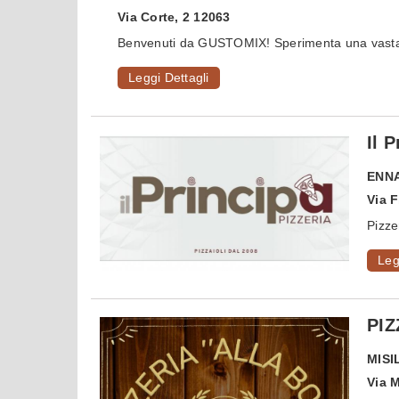
Via Corte, 2 12063
Benvenuti da GUSTOMIX! Sperimenta una vasta g
Leggi Dettagli
Il 
ENN
Via F
Pizze
Leg
PIZ
MISI
Via 