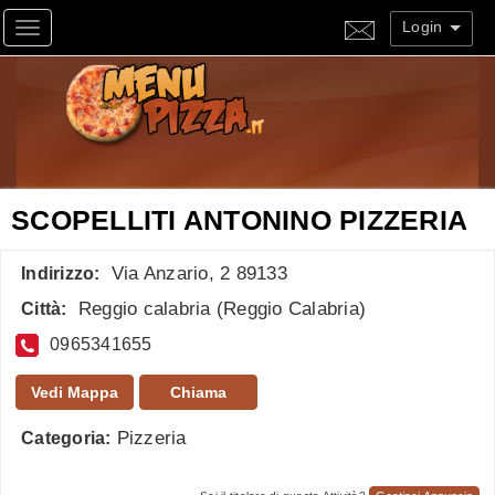
Login
Toggle navigation
SCOPELLITI ANTONINO PIZZERIA
Via Anzario, 2 89133
Indirizzo:
Reggio calabria
(
Reggio Calabria
)
Città:
0965341655
Vedi Mappa
Chiama
Pizzeria
Categoria: