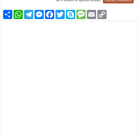
Gestisci Annuncio
Sei il titolare di questa Attività?
Condividi
WhatsApp
Telegram
Messenger
Facebook
Twitter
Skype
Message
Email
Copy
Link