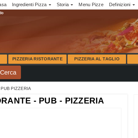
asa
Ingredienti Pizza
Storia
Menu Pizze
Definizioni
ndo
PIZZERIA RISTORANTE
PIZZERIA AL TAGLIO
 PUB PIZZERIA
RANTE - PUB - PIZZERIA