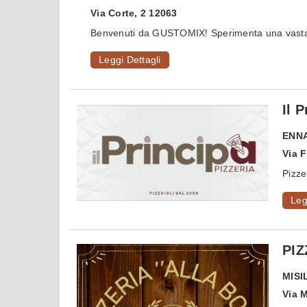
Via Corte, 2 12063
Benvenuti da GUSTOMIX! Sperimenta una vasta g
Leggi Dettagli
Il 
ENN
Via F
Pizze
Leg
PIZ
MISI
Via 