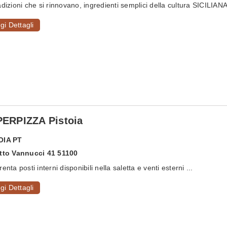
adizioni che si rinnovano, ingredienti semplici della cultura SICILIANA.
gi Dettagli
ERPIZZA Pistoia
OIA
PT
Atto Vannucci 41 51100
enta posti interni disponibili nella saletta e venti esterni ...
gi Dettagli