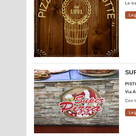
Le tr
Leg
SUP
PIST
Via 
Con tr
Leg