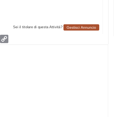
Sei il titolare di questa Attività?
Gestisci Annuncio
age
Email
Copy
Link