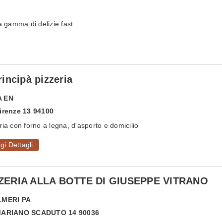
amma di delizie fast ...
Principà pizzeria
A
EN
irenze 13 94100
ria con forno a legna, d'asporto e domicilio
gi Dettagli
ZERIA ALLA BOTTE DI GIUSEPPE VITRANO
LMERI
PA
MARIANO SCADUTO 14 90036