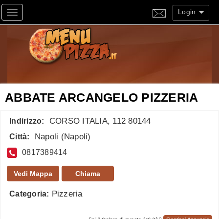
Login
Toggle navigation
ABBATE ARCANGELO PIZZERIA
CORSO ITALIA, 112 80144
Indirizzo:
Napoli
(
Napoli
)
Città:
0817389414
Vedi Mappa
Chiama
Pizzeria
Categoria: