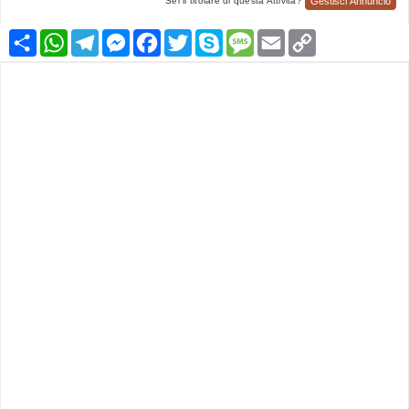
Gestisci Annuncio
Sei il titolare di questa Attività?
Condividi
WhatsApp
Telegram
Messenger
Facebook
Twitter
Skype
Message
Email
Copy
Link