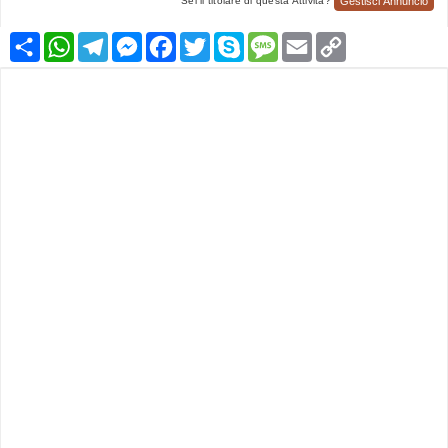
Gestisci Annuncio
Sei il titolare di questa Attività?
Condividi
WhatsApp
Telegram
Messenger
Facebook
Twitter
Skype
Message
Email
Copy
Link