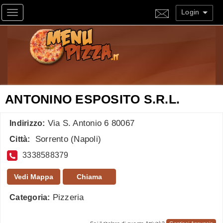
Login
Toggle navigation
ANTONINO ESPOSITO S.R.L.
Via S. Antonio 6 80067
Indirizzo:
Sorrento
(
Napoli
)
Città:
3338588379
Vedi Mappa
Chiama
Pizzeria
Categoria: