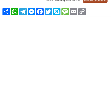
Gestisci Annuncio
Sei il titolare di questa Attività?
Condividi
WhatsApp
Telegram
Messenger
Facebook
Twitter
Skype
Message
Email
Copy
Link