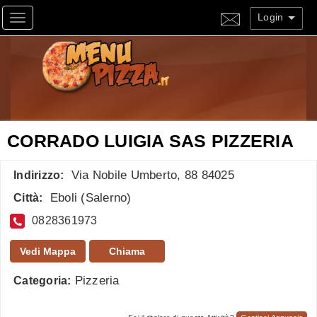
Login
Toggle navigation
CORRADO LUIGIA SAS PIZZERIA
Via Nobile Umberto, 88 84025
Indirizzo:
Eboli
(
Salerno
)
Città:
0828361973
Vedi Mappa
Chiama
Pizzeria
Categoria: