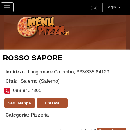
Login
Toggle navigation
ROSSO SAPORE
Lungomare Colombo, 333/335 84129
Indirizzo:
Salerno
(
Salerno
)
Città:
089-9437805
Vedi Mappa
Chiama
Pizzeria
Categoria: