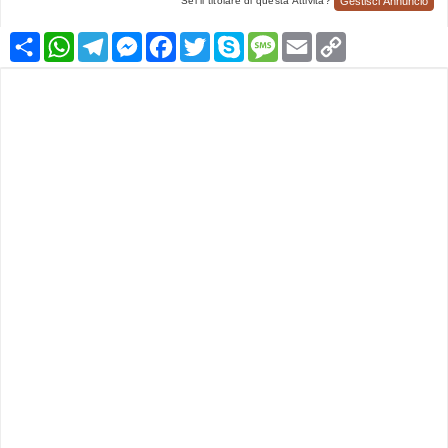
Gestisci Annuncio
Sei il titolare di questa Attività?
Condividi
WhatsApp
Telegram
Messenger
Facebook
Twitter
Skype
Message
Email
Copy
Link