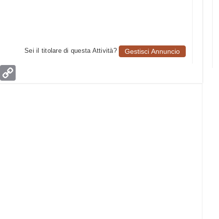
Sei il titolare di questa Attività?
Gestisci Annuncio
age
Email
Copy
Link