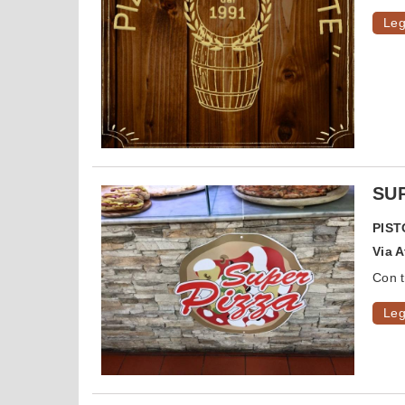
Leg
SUP
PIST
Via 
Con tr
Leg