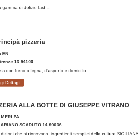
amma di delizie fast ...
Principà pizzeria
A
EN
irenze 13 94100
ria con forno a legna, d'asporto e domicilio
gi Dettagli
ZERIA ALLA BOTTE DI GIUSEPPE VITRANO
LMERI
PA
MARIANO SCADUTO 14 90036
adizioni che si rinnovano, ingredienti semplici della cultura SICILIANA.