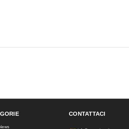
GORIE
CONTATTACI
 News