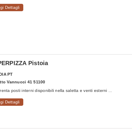
gi Dettagli
ERPIZZA Pistoia
OIA
PT
Atto Vannucci 41 51100
enta posti interni disponibili nella saletta e venti esterni ...
gi Dettagli