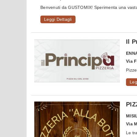
Benvenuti da GUSTOMIX! Sperimenta una vasta g
Leggi Dettagli
Il 
ENN
Via F
Pizze
Leg
PIZ
MISI
Via 
Le tr