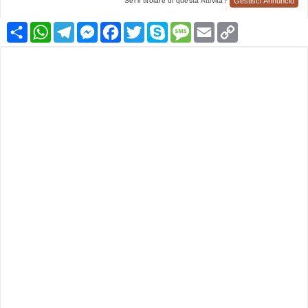
Gestisci Annuncio
Sei il titolare di questa Attività?
Condividi
WhatsApp
Telegram
Messenger
Facebook
Twitter
Skype
Message
Email
Copy
Link