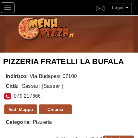
Login
Toggle navigation
PIZZERIA FRATELLI LA BUFALA
Via Budapest 07100
Indirizzo:
Sassari
(
Sassari
)
Città:
079 217366
Vedi Mappa
Chiama
Pizzeria
Categoria: