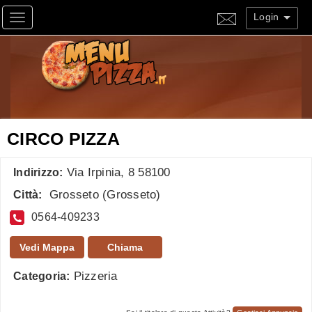
Login
Toggle navigation
CIRCO PIZZA
Via Irpinia, 8 58100
Indirizzo:
Grosseto
(
Grosseto
)
Città:
0564-409233
Vedi Mappa
Chiama
Pizzeria
Categoria: