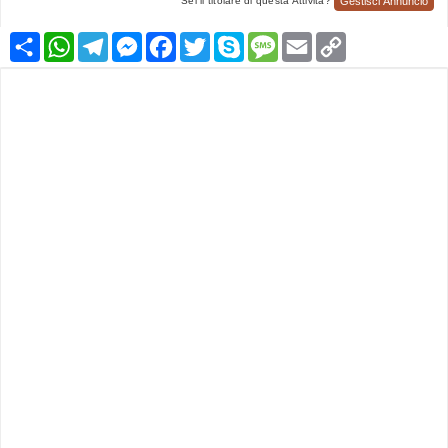
Gestisci Annuncio
Sei il titolare di questa Attività?
Condividi
WhatsApp
Telegram
Messenger
Facebook
Twitter
Skype
Message
Email
Copy
Link