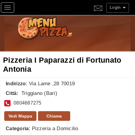
Login
Toggle navigation
Pizzeria I Paparazzi di Fortunato
Antonia
Via Lame ,28 70019
Indirizzo:
Triggiano
(
Bari
)
Città:
0804687275
Vedi Mappa
Chiama
Pizzeria a Domicilio
Categoria: