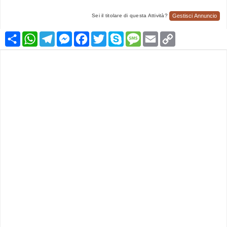
Gestisci Annuncio
Sei il titolare di questa Attività?
Condividi
WhatsApp
Telegram
Messenger
Facebook
Twitter
Skype
Message
Email
Copy
Link