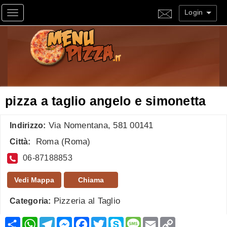
Login
Toggle navigation
pizza a taglio angelo e simonetta
Via Nomentana, 581 00141
Indirizzo:
Roma
(
Roma
)
Città:
06-87188853
Vedi Mappa
Chiama
Pizzeria al Taglio
Categoria:
Condividi
WhatsApp
Telegram
Messenger
Facebook
Twitter
Skype
Message
Email
Copy