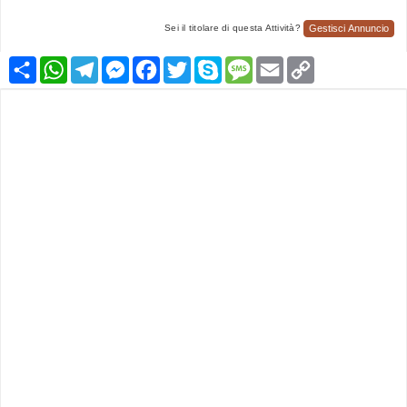
Gestisci Annuncio
Sei il titolare di questa Attività?
Condividi
WhatsApp
Telegram
Messenger
Facebook
Twitter
Skype
Message
Email
Copy
Link