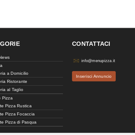
GORIE
CONTATTACI
 News
info@menupizza.it
ia
ria a Domicilio
Inserisci Annuncio
ria Ristorante
ria al Taglio
e Pizza
te Pizza Rustica
tte Pizza Focaccia
tte Pizza di Pasqua