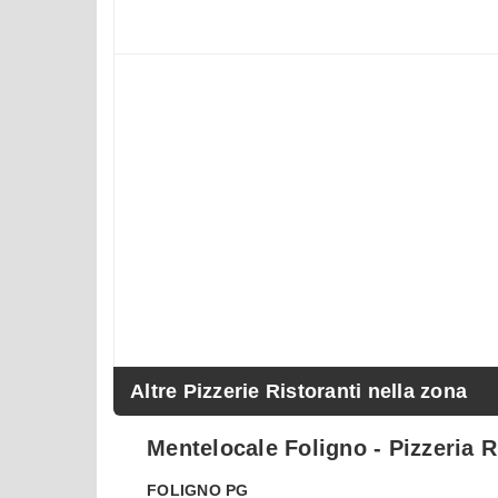
Altre Pizzerie Ristoranti nella zona
Mentelocale Foligno - Pizzeria R
FOLIGNO
PG