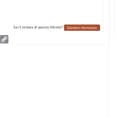
Sei il titolare di questa Attività?
Gestisci Annuncio
age
Email
Copy
Link