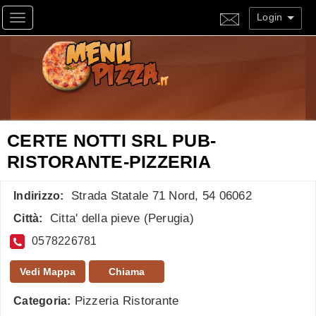
Login
Toggle navigation
CERTE NOTTI SRL PUB-
RISTORANTE-PIZZERIA
Strada Statale 71 Nord, 54 06062
Indirizzo:
Citta' della pieve
(
Perugia
)
Città:
0578226781
Vedi Mappa
Chiama
Pizzeria Ristorante
Categoria: