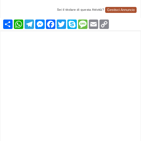
Gestisci Annuncio
Sei il titolare di questa Attività?
Condividi
WhatsApp
Telegram
Messenger
Facebook
Twitter
Skype
Message
Email
Copy
Link