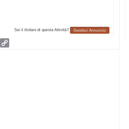
Sei il titolare di questa Attività?
Gestisci Annuncio
age
Email
Copy
Link