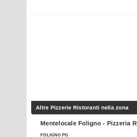
Altre Pizzerie Ristoranti nella zona
Mentelocale Foligno - Pizzeria R
FOLIGNO
PG