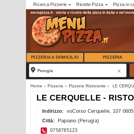
Ricerca Pizzerie
Ricette Pizza
Pizza in c
menupizza.it - storia e ricette della pizza in Italia e nel mo
PIZZERIA A DOMICILIO
PIZZERIA
Home
Pizzeria
Pizzeria Ristorante
LE CERQU
LE CERQUELLE - RIST
voCorso Cerquelle, 107 0605
Indirizzo:
Papiano
(
Perugia
)
Città:
0758785123