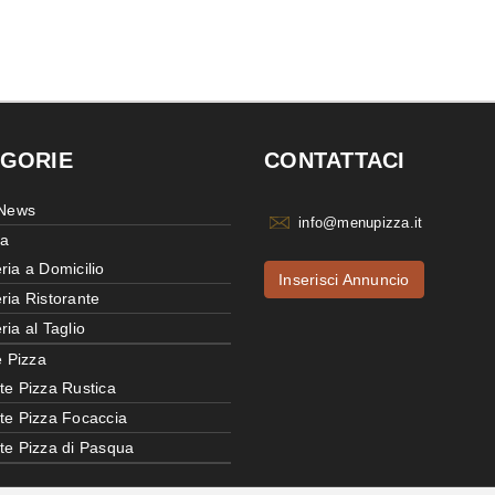
GORIE
CONTATTACI
 News
info@menupizza.it
ia
ria a Domicilio
Inserisci Annuncio
ria Ristorante
ria al Taglio
e Pizza
te Pizza Rustica
tte Pizza Focaccia
tte Pizza di Pasqua